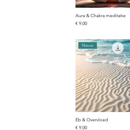
Aura & Chakra meditatie
Prijs
€ 9,00
Nieuw
Eb & Overvloed
Prijs
€ 9,00