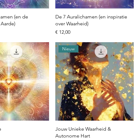
hamen (en de
De 7 Auralichamen (en inspiratie
Aarde)
over Waarheid)
Prijs
€ 12,00
Nieuw
e
Jouw Unieke Waarheid &
Autonome Hart