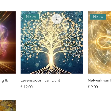
Nieuw
Nieuw
ng &
Levensboom van Licht
Netwerk van 
Prijs
Prijs
€ 12,00
€ 9,00