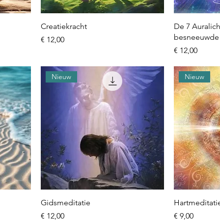
Creatiekracht
De 7 Auralic
besneeuwde 
Prijs
€ 12,00
Prijs
€ 12,00
Nieuw
Nieuw
Gidsmeditatie
Hartmeditati
Prijs
Prijs
€ 12,00
€ 9,00