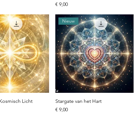
Prijs
€ 9,00
Nieuw
Kosmisch Licht
Stargate van het Hart
Prijs
€ 9,00