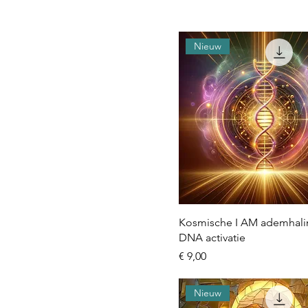
Nieuw
Kosmische I AM ademhali
DNA activatie
Prijs
€ 9,00
Nieuw