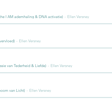
che I AM ademhaling & DNA activatie)
Ellen Versney
vervloed)
Ellen Versney
ssie van Tederheid & Liefde)
Ellen Versney
boom van Licht)
Ellen Versney