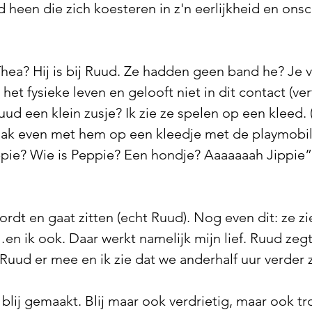
 heen die zich koesteren in z'n eerlijkheid en onsc
Thea? Hij is bij Ruud. Ze hadden geen band he? Je 
et fysieke leven en gelooft niet in dit contact (vert
uud een klein zusje? Ik zie ze spelen op een kleed. (
aak even met hem op een kleedje met de playmobil).
Peppie? Wie is Peppie? Een hondje? Aaaaaaah Jippie”
rdt en gaat zitten (echt Ruud). Nog even dit: ze z
n ik ook. Daar werkt namelijk mijn lief. Ruud zegt da
Ruud er mee en ik zie dat we anderhalf uur verder z
blij gemaakt. Blij maar ook verdrietig, maar ook tr