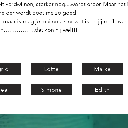
t verdwijnen, sterker nog....wordt erger. Maar het
helder wordt doet me zo goed!!
, maar ik mag je mailen als er wat is en jij mailt 
aten……………..dat kon hij wel!!!
grid
Lotte
Maike
hea
Simone
Edith