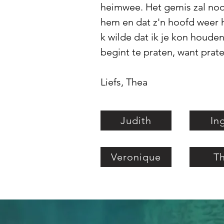
heimwee. Het gemis zal nooi
hem en dat z'n hoofd weer 
k wilde dat ik je kon houden
begint te praten, want pr
Liefs, Thea
Judith
In
Veronique
T