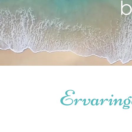
b
Ervaring