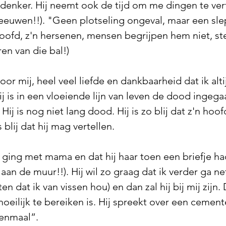
denker. Hij neemt ook de tijd om me dingen te vert
e eeuwen!!). "Geen plotseling ongeval, maar een sle
n hoofd, z'n hersenen, mensen begrijpen hem niet, 
en van die bal!)
oor mij, heel veel liefde en dankbaarheid dat ik al
is in een vloeiende lijn van leven de dood ingegaan
j is nog niet lang dood. Hij is zo blij dat z'n hoof
s blij dat hij mag vertellen.
is ging met mama en dat hij haar toen een briefje h
aan de muur!!). Hij wil zo graag dat ik verder ga net a
n dat ik van vissen hou) en dan zal hij bij mij zijn.
 moeilijk te bereiken is. Hij spreekt over een ceme
eenmaal”.