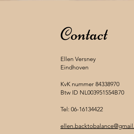
Contact
Ellen Versney
Eindhoven
KvK nummer 84338970
Btw ID NL003951554B70
Tel: 06-16134422
ellen.backtobalance@gmai