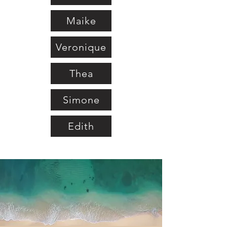
Maike
Veronique
Thea
Simone
Edith